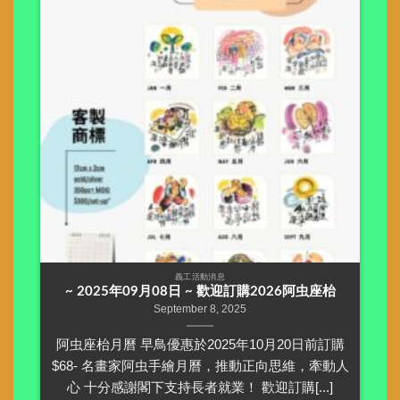
義工活動消息
~ 2025年09月08日 ~ 歡迎訂購2026阿虫座枱
September 8, 2025
阿虫座枱月曆 早鳥優惠於2025年10月20日前訂購
$68- 名畫家阿虫手繪月曆，推動正向思維，牽動人
心 十分感謝閣下支持長者就業！ 歡迎訂購[...]