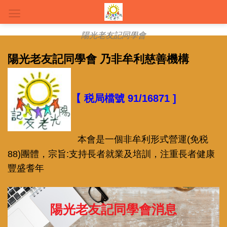
Skip
to
content
陽光老友記同學會
陽光老友記同學會 乃非牟利慈善機構
【 税局檔號 91/1687
1 ]
本會是一個非牟利形式營運(免税
88)團體
，宗旨:支持長者就業及培訓，注重長者健康
豐盛耆年
陽光老友記同學會消息