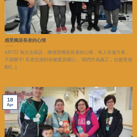
感受獨居長者的心情
4月7日 每次去探訪，總感受獨居長者的心情，有人在遠方來，
不易樂乎! 長者也感到有被愛及關心， 我們作為義工，也被受感
動![...]
18
Apr