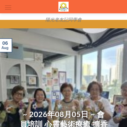
Skip
to
content
陽光老友記同學會
06
Aug
義工活動
~ 2026年08月05日 ~ 會
員培訓 心靈藝術療癒 擴香