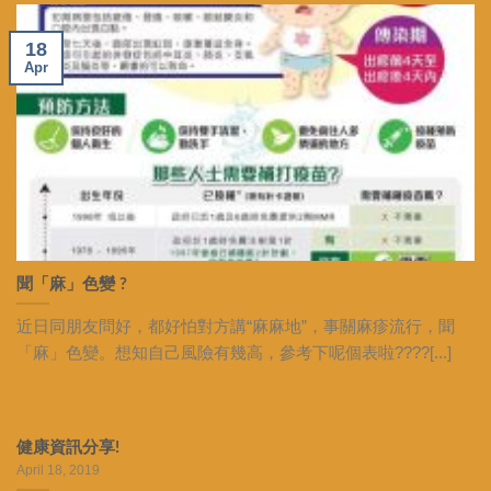
18
Apr
聞「麻」色變 ?
近日同朋友問好，都好怕對方講“麻麻地”，事關麻疹流行，聞
「麻」色變。想知自己風險有幾高，參考下呢個表啦????[...]
健康資訊分享!
April 18, 2019