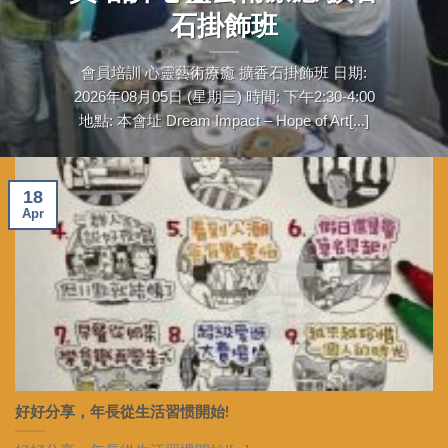
石掛飾班
會員培訓 心靈藝術療癒 擴香石掛飾班 日期:
2026年08月05日 (星期三) 時間: 下午2:30-4:00
地點: 本會址 Dream Impact – Hope of Art[...]
18
Apr
好好分享，年長從生活習惯開始!