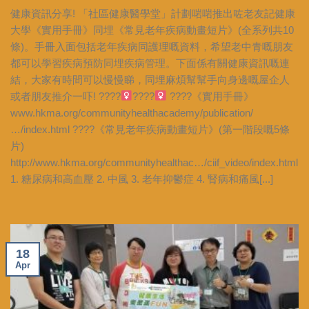
健康資訊分享! 「社區健康醫學堂」計劃啱啱推出咗老友記健康
大學《實用手冊》同埋《常見老年疾病動畫短片》(全系列共10
條)。手冊入面包括老年疾病同護理嘅資料，希望老中青嘅朋友
都可以學習疾病預防同埋疾病管理。下面係有關健康資訊嘅連
結，大家有時間可以慢慢睇，同埋麻煩幫幫手向身邊嘅屋企人
或者朋友推介一吓! ????‍
????‍
????《實用手冊》
www.hkma.org/communityhealthacademy/publication/
…/index.html ????《常見老年疾病動畫短片》(第一階段嘅5條
片)
http://www.hkma.org/communityhealthac…/ciif_video/index.html
1. 糖尿病和高血壓 2. 中風 3. 老年抑鬱症 4. 腎病和痛風[...]
18
Apr