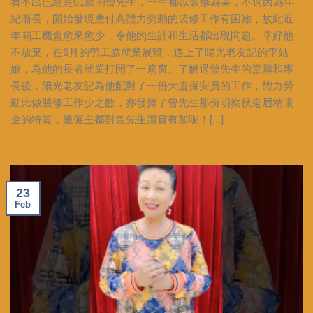
看不出已經是61歲的曾先生，一生都以裝修為業，不過因為年
紀漸長，開始發現應付高體力勞動的裝修工作有困難，故此近
年開工機會愈來愈少，令他的生計和生活都出現問題。幸好他
不放棄，在6月的勞工處就業展覽，遇上了陽光老友記的李姑
娘，為他的長者就業打開了一扇窗。了解過曾先生的意願和專
長後，陽光老友記為他配對了一份大廈保安員的工作，體力勞
動比做裝修工作少之餘，亦發揮了曾先生那份明察秋毫眉精眼
企的特質，連僱主都對曾先生讚賞有加呢！[...]
23
Feb