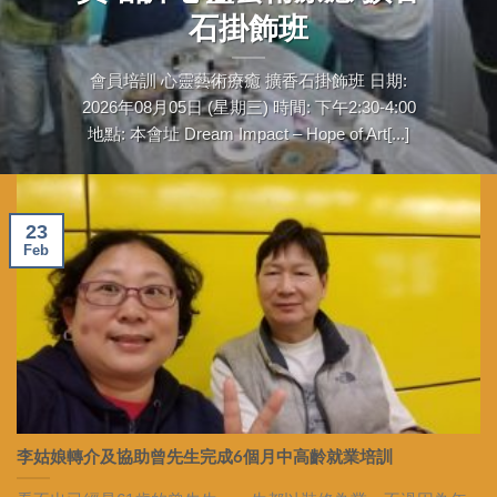
石掛飾班
會員培訓 心靈藝術療癒 擴香石掛飾班 日期:
2026年08月05日 (星期三) 時間: 下午2:30-4:00
地點: 本會址 Dream Impact – Hope of Art[...]
23
Feb
李姑娘轉介及協助曾先生完成6個月中高齡就業培訓