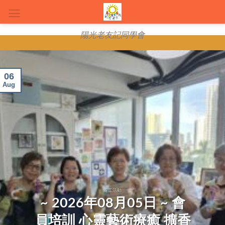
Skip
to
content
陽光老友記同學會
06
Aug
義工活動
~ 2026年08月05日 ~ 會
員培訓 心靈藝術療癒 擴香