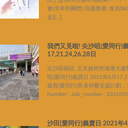
會(非牟利團體) 現優惠價: 會員$60-
盒)[...]
我們又見啦! 尖沙咀(愛同行)義
17,21,24,26,28日
尖沙咀碼頭, 五支旗桿旁海運大廈對
咀(愛同行)義賣日 2021年5月17,21
義賣(愛同行)長者抑鬱支援計劃，大
Number : Job_number : 20210506
沙田[愛同行]義賣日 2021年4月1