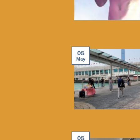
05
May
05