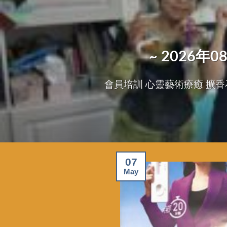
~ 2026
會員培訓 心靈藝術療癒 擴香石掛飾班
07
May