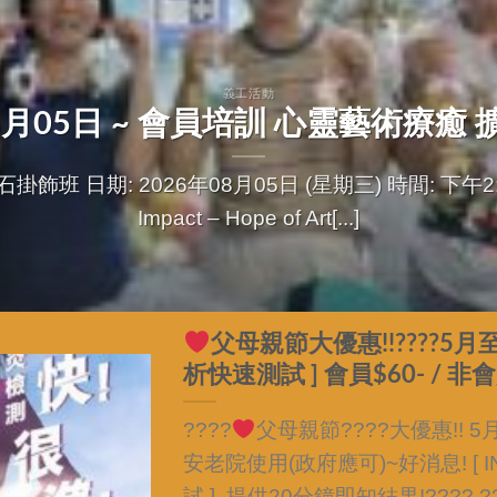
義工活動
年08月05日 ~ 會員培訓 心靈藝術療癒
 日期: 2026年08月05日 (星期三) 時間: 下午2:30
Impact – Hope of Art[...]
父母親節大優惠!!????5月至6
析快速測試 ] 會員$60- / 非會
????
父母親節????大優惠!! 
安老院使用(政府應可)~好消息! [ I
試 ] ,提供20分鐘即知結果!????