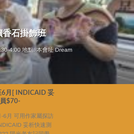
 擴香石掛飾班
-4:00 地點: 本會址 Dream
月[ INDICAID 妥
員$70-
5月-6月 可用作家屬探訪
NDICAID 妥析快速測
 ???? 陽光老友記同學