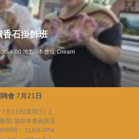
 擴香石掛飾班
-4:00 地點: 本會址 Dream
會 7月21日
月21日(星期三) 上
(兼職) 協助本會義賣及
時間： 11AM-7PM