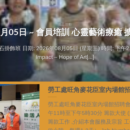
義工活動
年08月05日 ~ 會員培訓 心靈藝術療癒
 日期: 2026年08月05日 (星期三) 時間: 下午2:30
Impact – Hope of Art[...]
勞工處旺角麥花臣室內場館招聘
勞工處旺角麥花臣室內場館招聘會 7
午11時至下午5時30分 籌款大使 
籌款工作 ,介紹本會服務及宗旨 工作