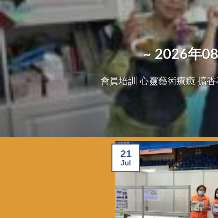
~ 2026
會員培訓 心靈藝術療癒 擴香石掛飾班
21
Jul