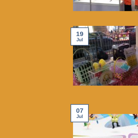
19
Jul
07
Jul