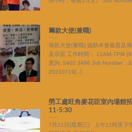
(8小時，每週1-3天） Job Number : J
籌款大使(兼職)
籌款大使(兼職) 協助本會義賣及籌
及宗旨 工作時間： 11AM-7PM 
查詢: 5402 3486 Job Number : J
20210719[...]
勞工處旺角麥花臣室內場館招聘會
11-5:30
7月21日(星期三) 上午11時至下