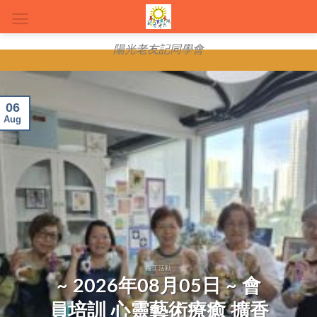
Skip
to
content
陽光老友記同學會
06
Aug
義工活動
~ 2026年08月05日 ~ 會
員培訓 心靈藝術療癒 擴香