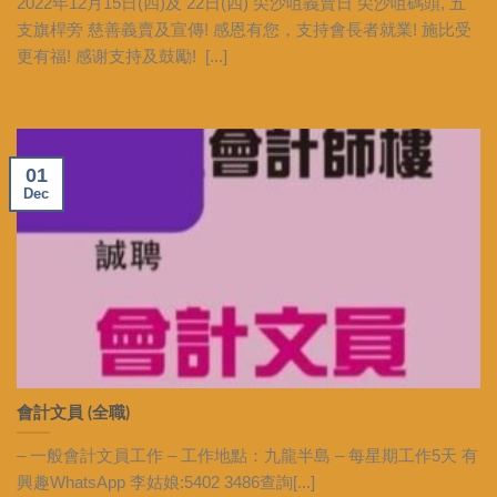
2022年12月15日(四)及 22日(四) 尖沙咀義賣日 尖沙咀碼頭, 五
支旗桿旁 慈善義賣及宣傳! 感恩有您，支持會長者就業! 施比受
更有福! 感谢支持及鼓勵! [...]
01
Dec
會計文員 (全職)
– 一般會計文員工作 – 工作地點：九龍半島 – 每星期工作5天 有
興趣WhatsApp 李姑娘:5402 3486查詢[...]