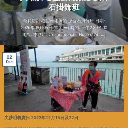
石掛飾班
會員培訓 心靈藝術療癒 擴香石掛飾班 日期:
2026年08月05日 (星期三) 時間: 下午2:30-4:00
地點: 本會址 Dream Impact – Hope of Art[...]
02
Dec
尖沙咀義賣日 2022年12月15日及22日