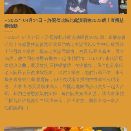
~ 2023年04月14日 ~ 許冠傑此時此處演唱會2023網上直播慈
善活動
~ 2023年04月14日 ~ 許冠傑此時此處演唱會2023 網上直播慈善
活動十分感恩獲慈善贊助讓我們的老友記可以安坐中心 欣賞線
上許冠傑音樂會，陽光老友記同學會，會員 以長者為主，最大
85歲，他們開心感恩有機會一起 集體回憶，50, 60年來代許冠
傑經典金曲，展現歡笑 及快樂情懷! 在疫情後，我們也分享給
老人院長者及復康院院友， 欣賞音樂會，他們行動不便，未有
機會親身去红磡 體育館，但今次現場直播的拍攝非常有現場
感，大家 都感受現場座滿人，並開心能夠同步欣賞及一起大合
唱，我們也感恩姑娘的安排，每位院友充滿喜悦， 讓大家集體
回懷昔日許冠傑金曲!長者表示，許氏家族，同長者似一家人，
他們認識[...]