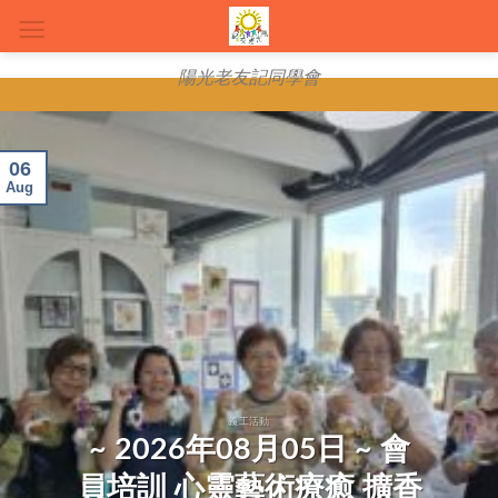
Skip
to
content
陽光老友記同學會
06
Aug
義工活動
~ 2026年08月05日 ~ 會
員培訓 心靈藝術療癒 擴香