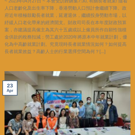
~ 2023年04月27日 ~ 本會受訪鏗鏘集7:30, 有關長者就業! 隨着
人口老齡化及出生率下降，香港勞動人口預計會繼續下降。政
府近年積極鼓勵長者就業，延遲退休，繼續投身勞動市場，以
紓緩人口老化帶來的經濟開支。財政司司長在本年度財政預算
案，亦建議提高僱主為其六十五歲或以上僱員所作自願性強積
金供款的稅務扣減；勞工處於2020年將原本中年就業計劃，優
化為中高齡就業計劃。究竟現時長者就業情況如何？如何提高
長者就業效益？高齡人士的行業選擇空間為何？[...]
23
Apr