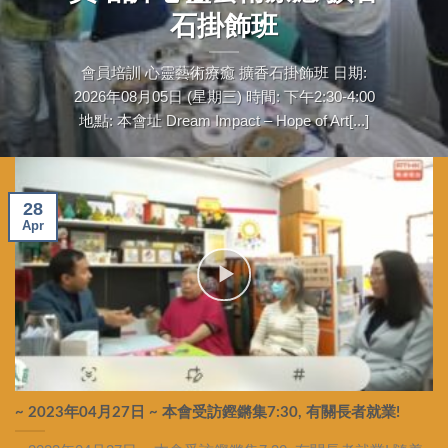
石掛飾班
會員培訓 心靈藝術療癒 擴香石掛飾班 日期:
2026年08月05日 (星期三) 時間: 下午2:30-4:00
地點: 本會址 Dream Impact – Hope of Art[...]
28
Apr
~ 2023年04月27日 ~ 本會受訪鏗鏘集7:30, 有關長者就業!