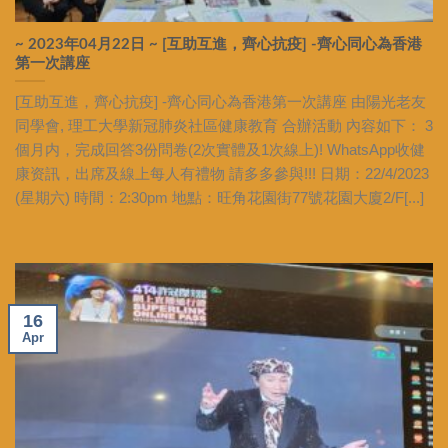
~ 2023年04月22日 ~ [互助互進，齊心抗疫] -齊心同心為香港
第一次講座
[互助互進，齊心抗疫] -齊心同心為香港第一次講座 由陽光老友
同學會, 理工大學新冠肺炎社區健康教育 合辦活動 內容如下： 3
個月内，完成回答3份問卷(2次實體及1次線上)! WhatsApp收健
康资訊，出席及線上每人有禮物 請多多參與!!! 日期：22/4/2023
(星期六) 時間：2:30pm 地點：旺角花園街77號花園大廈2/F[...]
16
Apr