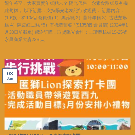
龍年將至，大家買賀年糕點未？ 陽光代售一念素食甜糕及有機
蘿蔔糕， 以下訂購，支持陽光老友記行政經費： 訂購内容：
(1-6款：$110/個 會員價) 1）馬蹄糕 2）薑汁年糕 3）古法芝麻
糕 4）陳皮红豆糕 *5）有機蘿蔔糕 *($135/個 會員價) (2024年1
月30日前截單) 感謝訂購，取貨陽光會址：上環蘇杭街19-25號
永昌商業大廈22B[...]
03
Jan