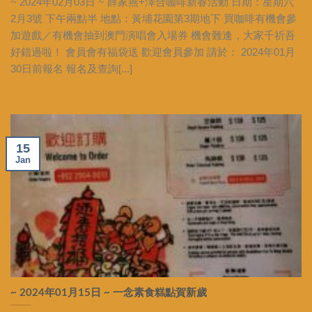
~ 2024年02月03日 ~ 薛家燕+澤合咖啡新春活動 日期：星期六
2月3號 下午兩點半 地點：黃埔花園第3期地下 買咖啡有機會參
加遊戲／有機會抽到澳門演唱會入場券 機會難逢，大家千祈吾
好錯過啦！ 會員會有福袋送 歡迎會員參加 請於： 2024年01月
30日前報名 報名及查詢[...]
15
Jan
~ 2024年01月15日 ~ 一念素食糕點賀新歲