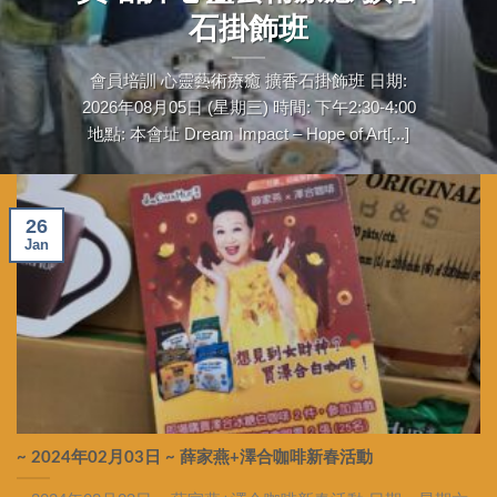
石掛飾班
會員培訓 心靈藝術療癒 擴香石掛飾班 日期:
2026年08月05日 (星期三) 時間: 下午2:30-4:00
地點: 本會址 Dream Impact – Hope of Art[...]
26
Jan
~ 2024年02月03日 ~ 薛家燕+澤合咖啡新春活動