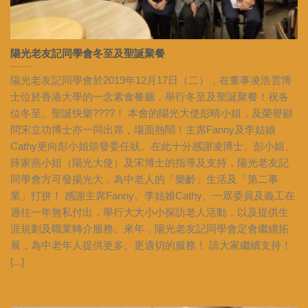
陽光老友記同學會冬至及聖誕聚餐
陽光老友記同學會於2019年12月17日（二），在董事凌浩雲博
士位於香港大學的一念素食餐廳，舉行冬至及聖誕聚餐！祝各
位冬至、聖誕快樂????！ 本會的陽光大使彭晴小姐，及榮譽顧
問宋立功博士亦一同出席，場面熱鬧！主席Fanny及李姑娘
Cathy更向彭小姐頒發委任狀。在此十分感謝凌博士、彭小姐、
薛家燕小姐（陽光大使）及宋博士的指導及支持，陽光老友記
同學會方可發揚光大，為中老人的「樂齡」生活及「第二事
業」打拼！ 感謝主席Fanny、李姑娘Cathy、一眾委員及義工在
過往一年無私付出，舉行大大小小探訪老人活動，以及提供生
涯規劃及職業轉介服務。來年，陽光老友記同學會定會繼續拓
展，為中老年人提供更多、更適切的服務！ 請大家繼續支持！
[...]