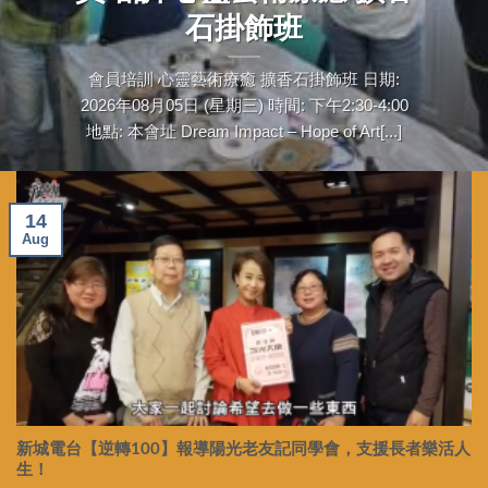
石掛飾班
會員培訓 心靈藝術療癒 擴香石掛飾班 日期:
2026年08月05日 (星期三) 時間: 下午2:30-4:00
地點: 本會址 Dream Impact – Hope of Art[...]
14
Aug
新城電台【逆轉100】報導陽光老友記同學會，支援長者樂活人
生！