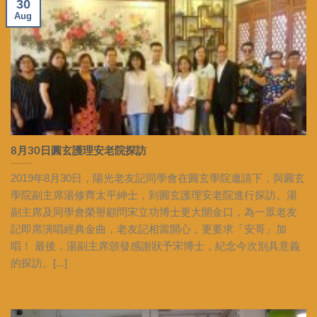
30
Aug
8月30日圓玄護理安老院探訪
2019年8月30日，陽光老友記同學會在圓玄學院邀請下，與圓玄
學院副主席湯修齊太平紳士，到圓玄護理安老院進行探訪。湯
副主席及同學會榮譽顧問宋立功博士更大開金口，為一眾老友
記即席演唱經典金曲，老友記相當開心，更要求「安哥」加
唱！ 最後，湯副主席頒發感謝狀予宋博士，紀念今次別具意義
的探訪。[...]