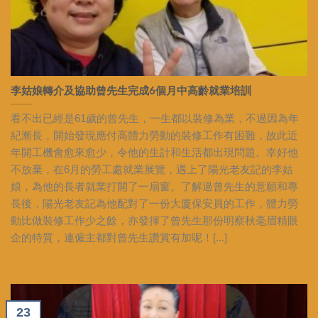
李姑娘轉介及協助曾先生完成6個月中高齡就業培訓
看不出已經是61歲的曾先生，一生都以裝修為業，不過因為年
紀漸長，開始發現應付高體力勞動的裝修工作有困難，故此近
年開工機會愈來愈少，令他的生計和生活都出現問題。幸好他
不放棄，在6月的勞工處就業展覽，遇上了陽光老友記的李姑
娘，為他的長者就業打開了一扇窗。了解過曾先生的意願和專
長後，陽光老友記為他配對了一份大廈保安員的工作，體力勞
動比做裝修工作少之餘，亦發揮了曾先生那份明察秋毫眉精眼
企的特質，連僱主都對曾先生讚賞有加呢！[...]
23