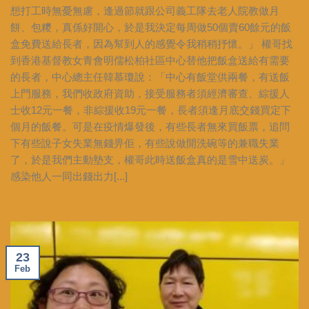
想打工時無憂無慮，逢過節就跟公司義工隊去老人院教做月
餅、包糭，真係好開心，於是我決定每周做50個賣60餘元的飯
盒免費送給長者，因為幫到人的感覺令我稍稍抒懷。」 權哥找
到香港基督教女青會明儒松柏社區中心替他把飯盒送給有需要
的長者，中心總主任韓慕瓊說：「中心有飯堂供兩餐，有送飯
上門服務，我們收政府資助，接受服務者須經濟審查、綜援人
士收12元一餐，非綜援收19元一餐，長者須逢月底交錢買定下
個月的飯餐。可是在疫情爆發後，有些長者無來買飯票，追問
下有些說子女失業無錢畀佢，有些說做開洗碗等的兼職失業
了，於是我們主動墊支，權哥此時送飯盒真的是雪中送炭。」
感染他人一同出錢出力[...]
23
Feb