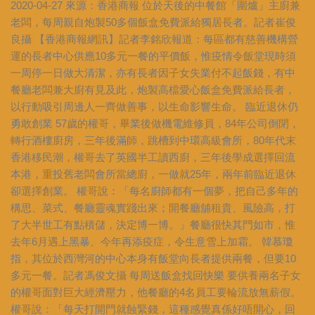
2020-04-27 來源：香港商報 位於天後的中餐館「圍爐」主廚兼
老闆，每周親自炮製50多個飯盒免費派給獨居長者。記者崔俊
良攝 【香港商報網訊】記者李銘欣報道：每區都有慈善機構營
運的長者中心供應10多元一餐的平價飯，惟疫情令飯堂現時須
一周停一日做大清潔，亦有長者因子女失業付不起飯錢，有中
餐廳老闆兼大廚有見及此，炮製高檔愛心飯盒免費派給長者，
以行動吸引周邊人一齊做善事，以生命影響生命。 臨近退休仍
勇敢創業 57歲的權哥，畢業後做機電維修員，84年公司倒閉，
轉行酒樓廚房，三年後滿師，跳槽到中環高級會所，80年代末
香港移民潮，權哥去了英國半工讀西廚，三年後學成選擇回流
本港，重投舊老闆會所當總廚，一做就25年，兩年前臨近退休
卻選擇創業。 權哥說：「每名廚師都有一個夢，把自己多年的
構思、菜式、餐廳靈魂實踐出來；開餐廳舖租貴、風險高，打
了大半世工有點積儲，決定博一博。」餐廳很快其門如市，惟
去年6月遇上黑暴、今年再添疫症，令生意雪上加霜。 韓慕瓊
指，其位於西灣河的中心本身有飯堂向長者提供兩餐，但要10
多元一餐。記者馮俊文攝 每周送飯盒找回快樂 要供養兩名子女
的權哥面對巨大經濟壓力，他餐廳的4名員工要輪流放無薪假。
權哥說：「每天打開門就蝕緊錢，這種感覺真係好唔開心，回