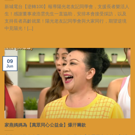
新城電台【逆轉100】報導陽光老友記同學會，支援長者樂活人
生！感謝董事凌浩雲先生一直協助，安排本會接受採訪，以及
支持長者高齡就業！陽光老友記同學會與大家同行，期望逆境
中見陽光！[...]
09
Jun
家燕媽媽為【萬眾同心公益金】爆汗籌款