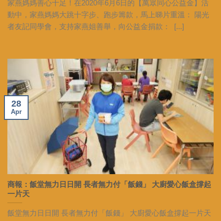
家燕媽媽善心十足！在2020年6月6日的【萬眾同心公益金】活
動中，家燕媽媽大跳十字步、跑步籌款，馬上睇片重溫： 陽光
者友記同學會，支持家燕姐善舉，向公益金捐款： [...]
28
Apr
商報：飯堂無力日日開 長者無力付「飯錢」 大廚愛心飯盒撐起
一片天
飯堂無力日日開 長者無力付「飯錢」 大廚愛心飯盒撐起一片天