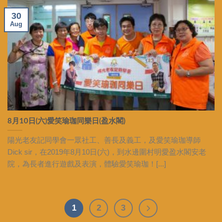
30
Aug
8月10日(六)愛笑瑜珈同樂日(盈水閣)
陽光老友記同學會一眾社工、善長及義工，及愛笑瑜珈導師
Dick sir，在2019年8月10日(六)，到水邊圍村明愛盈水閣安老
院，為長者進行遊戲及表演，體驗愛笑瑜珈！[...]
1
2
3