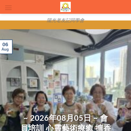
Skip
to
content
陽光老友記同學會
06
Aug
義工活動
~ 2026年08月05日 ~ 會
員培訓 心靈藝術療癒 擴香