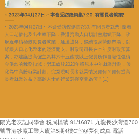
~ 2023年04月27日 ~ 本會受訪鏗鏘集7:30, 有關長者就業!
~ 2023年04月27日 ~ 本會受訪鏗鏘集7:30, 有關長者就業! 隨着
人口老齡化及出生率下降，香港勞動人口預計會繼續下降。政
府近年積極鼓勵長者就業，延遲退休，繼續投身勞動市場，以
紓緩人口老化帶來的經濟開支。財政司司長在本年度財政預算
案，亦建議提高僱主為其六十五歲或以上僱員所作自願性強積
金供款的稅務扣減；勞工處於2020年將原本中年就業計劃，優
化為中高齡就業計劃。究竟現時長者就業情況如何？如何提高
長者就業效益？高齡人士的行業選擇空間為何？[...]
陽光老友記同學會 税局檔號 91/16871 九龍長沙灣道760
號香港紗廠工業大廈第5期4樓C室@夢創成真 電話