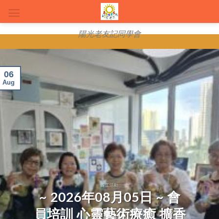
Skip
to
content
陽光老友記同學會
06
Aug
義工活動
~ 2026年08月05日 ~ 會
員培訓 心靈藝術療癒 擴香