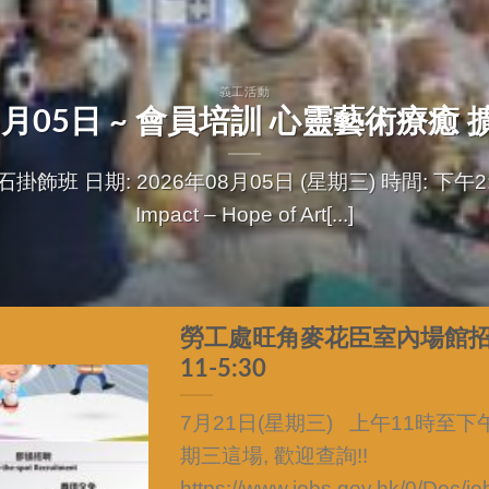
義工活動
年08月05日 ~ 會員培訓 心靈藝術療癒
 日期: 2026年08月05日 (星期三) 時間: 下午2:30
Impact – Hope of Art[...]
勞工處旺角麥花臣室內場館招聘會
11-5:30
7月21日(星期三) 上午11時至下
期三這場, 歡迎查詢!!
https://www.jobs.gov.hk/0/Doc/job