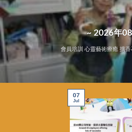
~ 2026
會員培訓 心靈藝術療癒 擴香石掛飾班
07
Jul