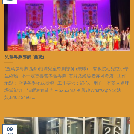
兒童粵劇導師 (兼職)
(查篤撐粤劇協會)招聘兒童粵劇導師 (兼職) – 有教授幼兒或小學
生經驗– 不一定需要曾學習粵劇, 有舞蹈經驗者亦可考慮– 工作
地點：全港各學校或團體– 工作要求：細心、用心、有獨立處理
課堂能力、清晰表達能力 – $250/hrs 有興趣WhatsApp 李姑
娘:5402 3486[...]
09