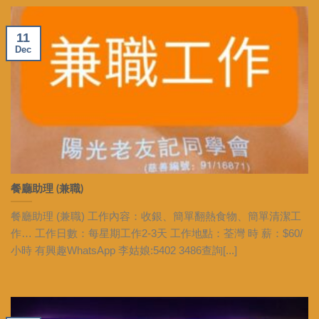
11
Dec
餐廳助理 (兼職)
餐廳助理 (兼職) 工作內容：收銀、簡單翻熱食物、簡單清潔工
作… 工作日數：每星期工作2-3天 工作地點：荃灣 時 薪：$60/
小時 有興趣WhatsApp 李姑娘:5402 3486查詢[...]