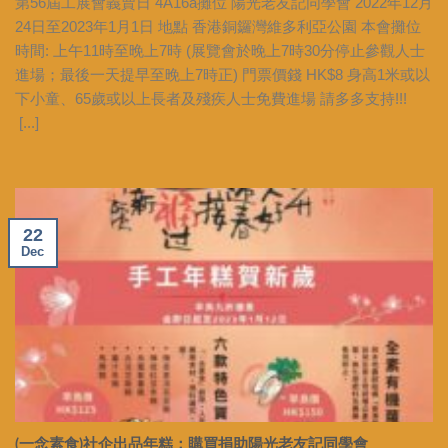
第56屆工展會義賣日 4A16a攤位 陽光老友記同學會 2022年12月
24日至2023年1月1日 地點 香港銅鑼灣維多利亞公園 本會攤位
時間: 上午11時至晚上7時 (展覽會於晚上7時30分停止參觀人士
進場；最後一天提早至晚上7時正) 門票價錢 HK$8 身高1米或以
下小童、65歲或以上長者及殘疾人士免費進場 請多多支持!!!
[...]
22
Dec
(一念素食)社企出品年糕：購買捐助陽光老友記同學會