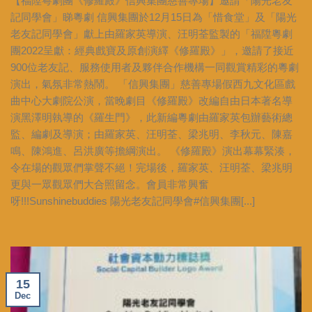
【福陞粵劇團《修羅殿》信興集團慈善專場】邀請「陽光老友
記同學會」睇粵劇 信興集團於12月15日為「惜食堂」及「陽光
老友記同學會」獻上由羅家英導演、汪明荃監製的「福陞粵劇
團2022呈獻：經典戲寶及原創演繹《修羅殿》」，邀請了接近
900位老友記、服務使用者及夥伴合作機構一同觀賞精彩的粵劇
演出，氣氛非常熱鬧。 「信興集團」慈善專場假西九文化區戲
曲中心大劇院公演，當晚劇目《修羅殿》改編自由日本著名導
演黑澤明執導的《羅生門》，此新編粵劇由羅家英包辦藝術總
監、編劇及導演；由羅家英、汪明荃、梁兆明、李秋元、陳嘉
鳴、陳鴻進、呂洪廣等擔綱演出。 《修羅殿》演出幕幕緊湊，
令在場的觀眾們掌聲不絕！完場後，羅家英、汪明荃、梁兆明
更與一眾觀眾們大合照留念。會員非常興奮
呀!!!Sunshinebuddies 陽光老友記同學會#信興集團[...]
15
Dec