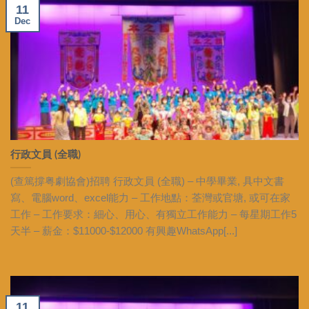
11
Dec
行政文員 (全職)
(查篤撐粤劇協會)招聘 行政文員 (全職) – 中學畢業, 具中文書
寫、電腦word、excel能力 – 工作地點：荃灣或官塘, 或可在家
工作 – 工作要求：細心、用心、有獨立工作能力 – 每星期工作5
天半 – 薪金：$11000-$12000 有興趣WhatsApp[...]
11