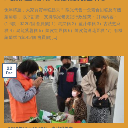
兔年將至，大家買賀年糕點未？ 陽光代售一念素食甜糕及有機
蘿蔔糕， 以下訂購，支持陽光老友記行政經費： 訂購内容：
(1-6款：$120/個 會員價) 1）馬蹄糕 2）薑汁年糕 3）古法芝麻
糕 4）烏龍紫薯糕 5）陳皮红豆糕 6）陳皮普洱花豆糕 *7）有機
蘿蔔糕 *($145/個 會員價)[...]
22
Dec