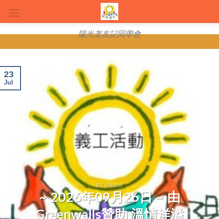
Skip
to
content
陽光老友記同學會
23
Jul
義工活動消息
~ 2026年09月26日 ~ 由
Greenwalls贊助 溫情洋溢