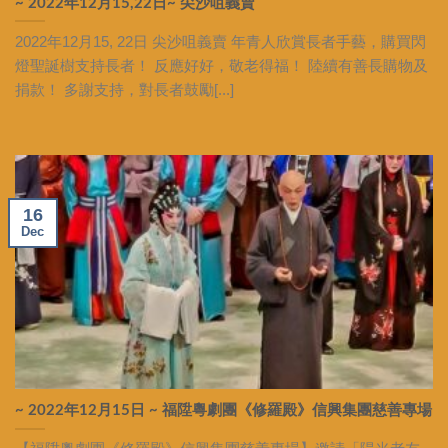
~ 2022年12月15,22日~ 尖沙咀義賣
2022年12月15, 22日 尖沙咀義賣 年青人欣賞長者手藝，購買閃
燈聖誕樹支持長者！ 反應好好，敬老得福！ 陸續有善長購物及
捐款！ 多謝支持，對長者鼓勵[...]
16
Dec
~ 2022年12月15日 ~ 福陞粵劇團《修羅殿》信興集團慈善專場