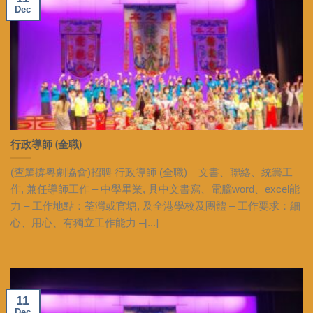
Dec
行政導師 (全職)
(查篤撐粤劇協會)招聘 行政導師 (全職) – 文書、聯絡、統籌工
作, 兼任導師工作 – 中學畢業, 具中文書寫、電腦word、excel能
力 – 工作地點：荃灣或官塘, 及全港學校及團體 – 工作要求：細
心、用心、有獨立工作能力 –[...]
11
Dec