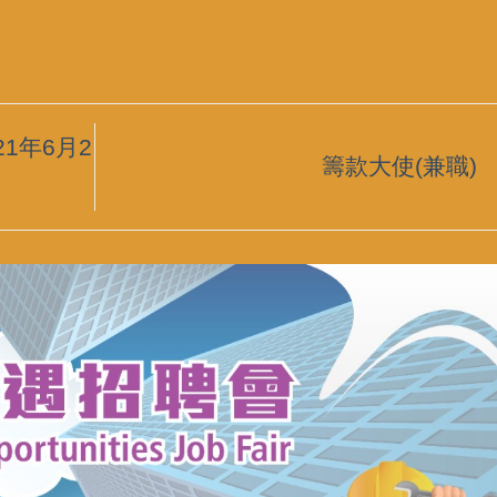
21年6月2
籌款大使(兼職)