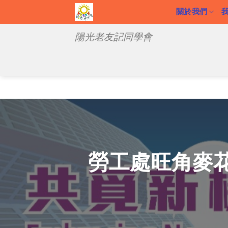
Skip
關於我們
to
陽光老友記同學會
content
勞工處旺角麥花臣