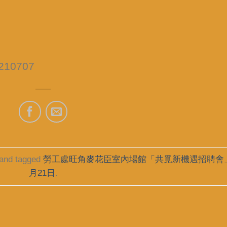
0210707
and tagged
勞工處旺角麥花臣室內場館「共覓新機遇招聘會
月21日
.