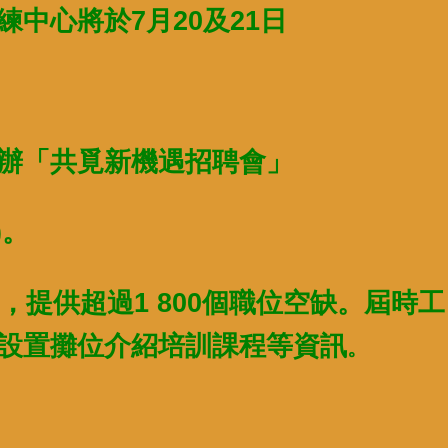
中心將於7月20及21日
辦「共覓新機遇招聘會」
)。
，提供超過1 800個職位空缺。屆時工
設置攤位介紹培訓課程等資訊
。