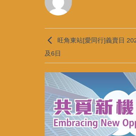
旺角東站[愛同行]義賣日 20
及6日