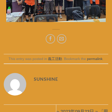
This entry was posted in
義工活動
. Bookmark the
permalink
.
SUNSHINE
~ 2023年09月23日 ~ 「甲