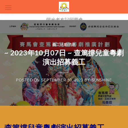
Skip
to
content
陽光老友記同學會
義工活動消息
~ 2023年10月07日 ~ 查篤撐兒童粵劇
演出招募義工
POSTED ON
SEPTEMBER 30, 2023
BY
SUNSHINE
查篤撐兒童粵劇演出招募義工