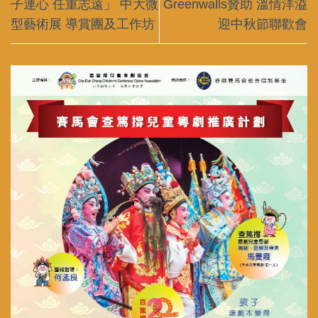
子連心 任重志遠」 中大微
Greenwalls贊助 溫情洋溢
型藝術展 導賞團及工作坊
迎中秋節聯歡會