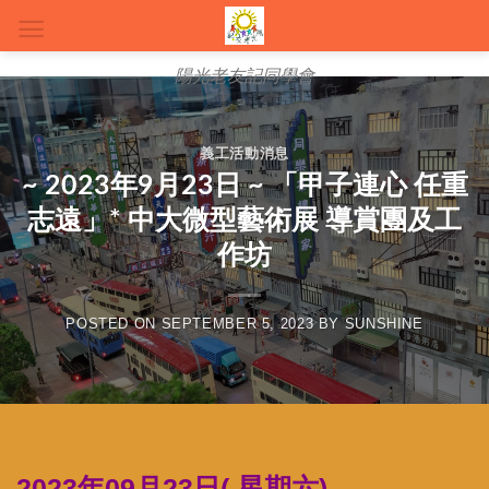
Skip
to
content
陽光老友記同學會
義工活動消息
~ 2023年9月23日 ~ 「甲子連心 任重
志遠」* 中大微型藝術展 導賞團及工
作坊
POSTED ON
SEPTEMBER 5, 2023
BY
SUNSHINE
2023年09月23日( 星期六)