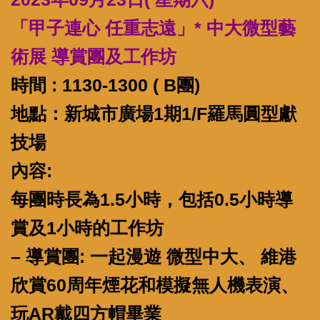
「甲子連心 任重志遠」* 中大微型藝
術展 導賞團及工作坊
時間 : 1130-1300 ( B團)
地點：新城市廣場1期1/F羅馬圓型獻
技場
內容:
每團時長為1.5小時，包括0.5小時導
賞及1小時的工作坊
– 導賞團: 一起漫遊 微型中大、 維港
欣賞60周年煙花和模擬無人機表演、
玩AR戴四方帽畢業