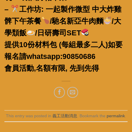
–
工作坊: 一起製作微型 中大炸雞
髀下午茶餐
/馳名新亞牛肉麵
/大
學頹飯
/日研壽司SET
提供10份材料包 (每組最多二人)
如要
報名請whatsapp:90850686
會員活動,名額有限, 先到先得
This entry was posted in
義工活動消息
. Bookmark the
permalink
.