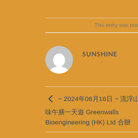
This entry was pos
SUNSHINE
~ 2024年06月16日 ~ 流
味午膳一天遊 Greenwalls
Bioengineering (HK) Ltd 合辦