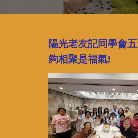
陽光老友記同學會五
夠相聚是福氣!