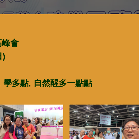
高峰會
)
, 學多點, 自然醒多一點點