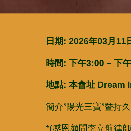
日期: 2026
年0
3
月11日
時間:
下午3:00 –
下
地點:
本會址
Dream 
簡介”陽光三寶”暨持
*(感恩顧問李立航律師