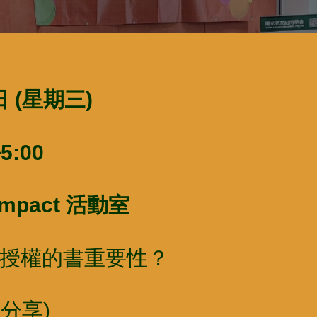
 (
星期三)
午
5:
00
Impact
活動室
久授權的書重要性？
分享)