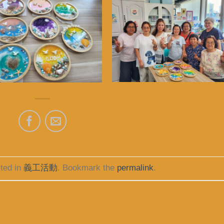
ted in
義工活動
. Bookmark the
permalink
.