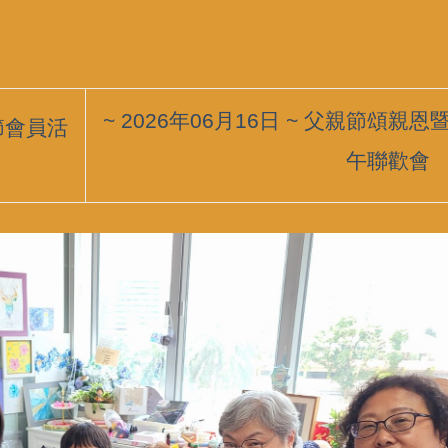
~ 2026年06月16日 ~ 父親節頌親恩
親節會員活
午聯歡會